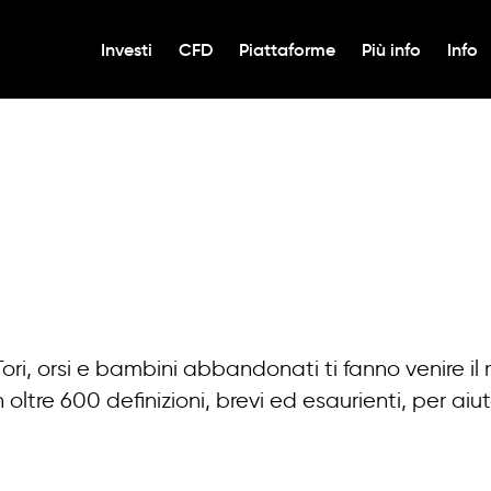
Investi
CFD
Piattaforme
Più info
Info
Tori, orsi e bambini abbandonati ti fanno venire il
tre 600 definizioni, brevi ed esaurienti, per aiuta