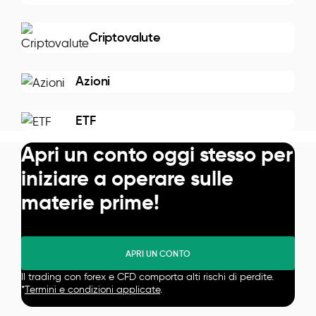
Criptovalute
Azioni
ETF
Apri un conto oggi stesso per
iniziare a operare sulle
materie prime!
APRI UN CONTO
Il trading con forex e CFD comporta alti rischi di perdite.
*
Termini e condizioni applicate
.