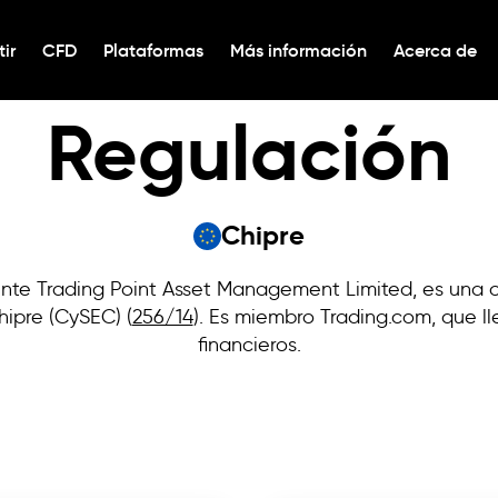
tir
CFD
Plataformas
Más información
Acerca de
Regulación
Chipre
ente Trading Point Asset Management Limited, es una c
ipre (CySEC) (
256/14
). Es miembro Trading.com, que ll
financieros.