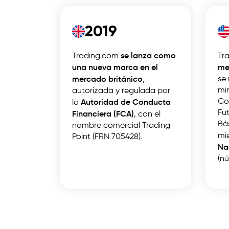
2019
se lanza como
Trading.com
Tr
una nueva marca en el
me
mercado británico
se
,
min
autorizada y regulada por
Co
Autoridad de Conducta
la
Fu
Financiera (FCA)
, con el
Bás
nombre comercial Trading
mi
Point (FRN 705428).
Na
(n