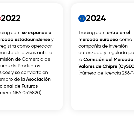
2022
2024
se expande al
entra en el
ading.com
Trading.com
rcado estadounidense
mercado europeo
y
como
 registra como operador
compañía de inversión
orista de divisas ante la
autorizada y regulada po
misión de Comercio de
Comisión del Mercado
la
turos de Productos
Valores de Chipre (CySEC
icos y se convierte en
(número de licencia 256/1
Asociación
embro de la
cional de Futuros
úmero NFA 0516820).