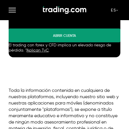
Opera en modo demo o
ES
entra en el mercado real
ABRIR CUENTA
El trading con forex y CFD implica un elevado riesgo de
pérdida. *
Aplican TyC
.
Toda la información contenida en cualquiera de
nuestras plataformas, incluyendo nuestro sitio web y
nuestras aplicaciones para móviles (denominados
conjuntamente "plataformas"), se expone a título
meramente educativo e informativo y no constituye
de ningún modo asesoramiento profesional en
materia de inversión, fiscal, contable, jurídica o de