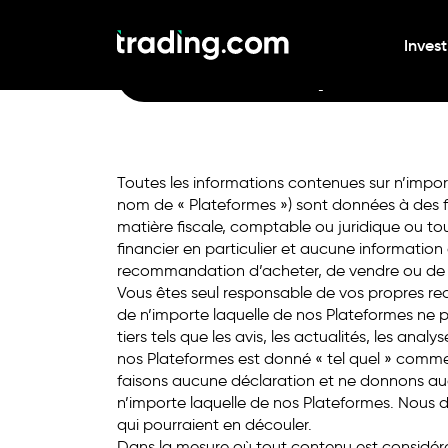
Tradez avec le mo
Invest
les marchés, en vrai
Toutes les informations contenues sur n’import
nom de « Plateformes ») sont données à des f
matière fiscale, comptable ou juridique ou t
financier en particulier et aucune informatio
recommandation d’acheter, de vendre ou de dét
Vous êtes seul responsable de vos propres re
de n’importe laquelle de nos Plateformes ne p
tiers tels que les avis, les actualités, les anal
nos Plateformes est donné « tel quel » comme
faisons aucune déclaration et ne donnons aucu
n’importe laquelle de nos Plateformes. Nous d
qui pourraient en découler.
Dans la mesure où tout contenu est considér