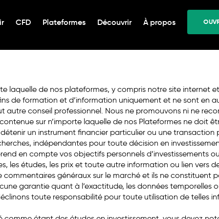
de démo ou sur
OUVRIR U
ir
CFD
Plateformes
Découvrir
À propos
OUVR
Le trading Forex et
.
conditions s’appliq
e laquelle de nos plateformes, y compris notre site internet e
ins de formation et d’information uniquement et ne sont en au
out autre conseil professionnel. Nous ne promouvons ni ne re
n contenue sur n’importe laquelle de nos Plateformes ne doit ê
enir un instrument financier particulier ou une transaction pa
cherches, indépendantes pour toute décision en investissemen
rend en compte vos objectifs personnels d’investissements ou 
yses, les études, les prix et toute autre information ou lien vers d
 commentaires généraux sur le marché et ils ne constituent p
ne garantie quant à l’exactitude, les données temporelles ou l
éclinons toute responsabilité pour toute utilisation de telles 
é comme étant des études en investissement, vous devez note