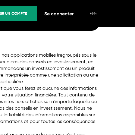
N COMPTE
Se connecter
IR UN COMPTE
FR
 CFD implique des risques forts de perte. *
Des
uent
.
t nos applications mobiles (regroupés sous le
cun cas des conseils en investissement, en
commandons un investissement ou un produit
tre interprétée comme une sollicitation ou une
rticulière.
t que vous ferez et aucune des informations
votre situation financière. Tout contenu de
es sites tiers affichés sur n’importe laquelle de
as des conseils en investissement. Nous ne
a fiabilité des informations disponibles sur
informations et pour toutes les conséquences
r et accepter que le contenu n’est pas