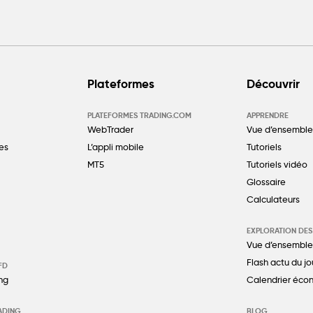
Plateformes
Découvrir
PLATEFORMES TRADING.COM
APPRENDRE
WebTrader
Vue d’ensemble
es
L’appli mobile
Tutoriels
MT5
Tutoriels vidéo
Glossaire
Calculateurs
EXPLORATION DE
Vue d’ensemble
Flash actu du jo
FD
ng
Calendrier éco
ADING
BLOG