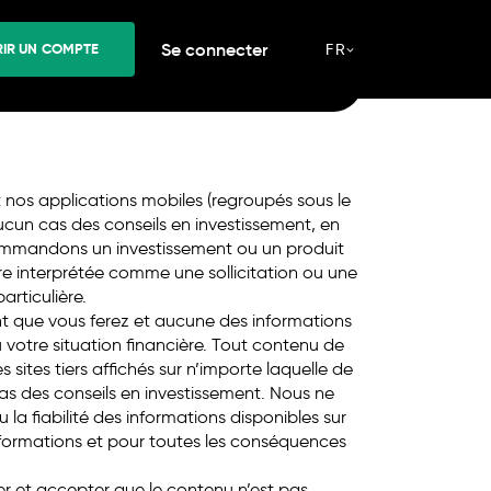
N COMPTE
Se connecter
IR UN COMPTE
FR
 CFD implique des risques forts de perte. *
Des
uent
.
t nos applications mobiles (regroupés sous le
cun cas des conseils en investissement, en
commandons un investissement ou un produit
tre interprétée comme une sollicitation ou une
rticulière.
t que vous ferez et aucune des informations
votre situation financière. Tout contenu de
es sites tiers affichés sur n’importe laquelle de
as des conseils en investissement. Nous ne
a fiabilité des informations disponibles sur
informations et pour toutes les conséquences
r et accepter que le contenu n’est pas