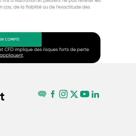
ins d’illustration et peuvent ne pas refléter les
cas, de la fiabilité ou de l’exactitude des
UN COMPTE
et CFD implique des risques forts de perte.
’appliquent
.
t