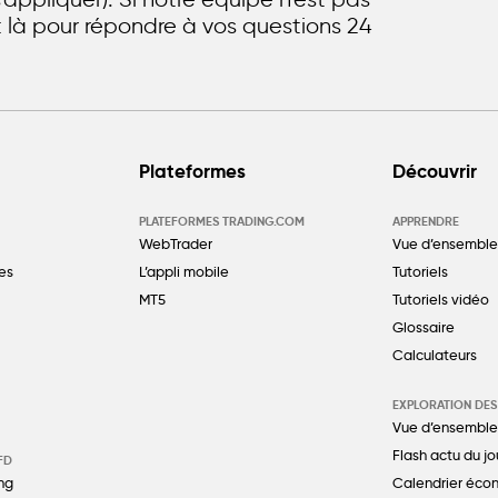
st là pour répondre à vos questions 24
Plateformes
Découvrir
PLATEFORMES TRADING.COM
APPRENDRE
WebTrader
Vue d’ensemble
es
L’appli mobile
Tutoriels
MT5
Tutoriels vidéo
Glossaire
Calculateurs
EXPLORATION DE
Vue d’ensemble
Flash actu du jo
FD
ng
Calendrier éco