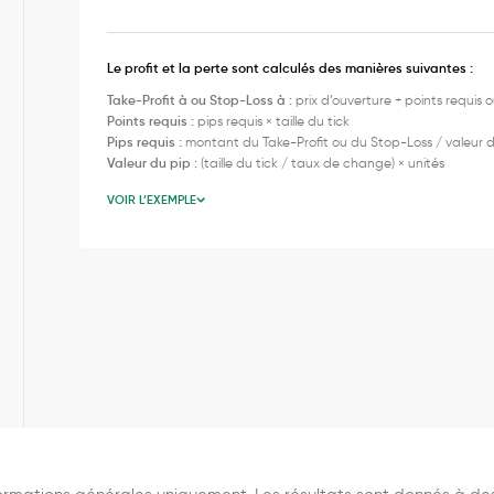
Le profit et la perte sont calculés des manières suivantes :
Take-Profit à ou Stop-Loss à :
prix d’ouverture + points requis o
Points requis :
pips requis × taille du tick
Pips requis :
montant du Take-Profit ou du Stop-Loss / valeur 
Valeur du pip :
(taille du tick / taux de change) × unités
VOIR L’EXEMPLE