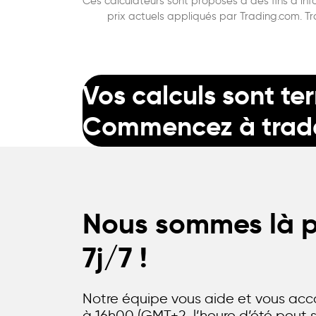
Ces calculateurs sont proposés à des fins d’info
prix actuels appliqués par Trading.com. Tr
Vos calculs sont te
Commencez à trade
Nous sommes là po
7j/7 !
Notre équipe vous aide et vous ac
à 16h00 (GMT+2, l’heure d’été peut s