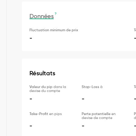
?
Données
Fluctuation minimum de prix
T
-
Résultats
Valeur du pip
dans la
Stop-Loss
à
T
devise du compte
-
-
Take-Profit
en pips
Perte potentielle
en
P
devise de compte
d
-
-