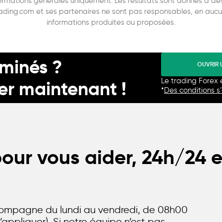
rmations générales uniquement. Les résultats sont donnés à des f
ading.com et ses partenaires ne sont pas responsables, en aucun 
informations produites ou proposées.
rminés ?
OUVRIR 
Le trading Forex 
r maintenant !
*
Des conditions s
ur vous aider, 24h/24 e
compagne du lundi au vendredi, de 08h00
’appliquer). Si notre équipe n’est pas