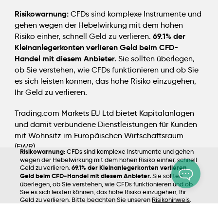
Risikowarnung:
CFDs sind komplexe Instrumente und
gehen wegen der Hebelwirkung mit dem hohen
69.1% der
Risiko einher, schnell Geld zu verlieren.
Kleinanlegerkonten verlieren Geld beim CFD-
Handel mit diesem Anbieter.
Sie sollten überlegen,
ob Sie verstehen, wie CFDs funktionieren und ob Sie
es sich leisten können, das hohe Risiko einzugehen,
Ihr Geld zu verlieren.
Trading.com Markets EU Ltd bietet Kapitalanlagen
und damit verbundene Dienstleistungen für Kunden
mit Wohnsitz im Europäischen Wirtschaftsraum
(EWR).
Risikowarnung:
CFDs sind komplexe Instrumente und gehen
wegen der Hebelwirkung mit dem hohen Risiko einher, schnell
Geld zu verlieren.
69.1% der Kleinanlegerkonten verlieren
Geld beim CFD-Handel mit diesem Anbieter.
Sie sollten
überlegen, ob Sie verstehen, wie CFDs funktionieren und ob
Sie es sich leisten können, das hohe Risiko einzugehen, Ihr
Geld zu verlieren. Bitte beachten Sie unseren
Risikohinweis
.