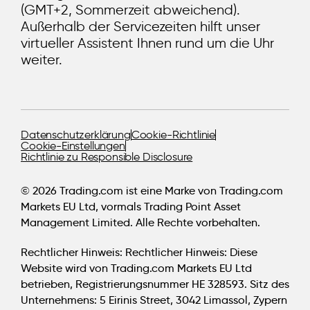
(GMT+2, Sommerzeit abweichend).
Loss- und Take-Profit-Niveaus nützlich ist. Die
Außerhalb der Servicezeiten hilft unser
kleinste Kursbewegung liquider Finanzinstrumente auf
virtueller Assistent Ihnen rund um die Uhr
unseren Trading-Plattformen beträgt 0,1 Pips. Dieser
weiter.
kleine Wert wird auch als Pipette bezeichnet.
3. Finden Sie heraus, wie viel Swaps Sie täglich
bezahlen werden.
Die Swap-Gebühren werden Tradern belastet bzw.
Datenschutzerklärung
Cookie-Richtlinie
gutgeschrieben, wenn der Trade über Nacht
Cookie-Einstellungen
Richtlinie zu Responsible Disclosure
gehalten wird. Das ist abhängig von der Richtung der
Position und dem Zinssatzunterschied zwischen den
gehandelten Finanzinstrumenten.
© 2026 Trading.com ist eine Marke von Trading.com
Markets EU Ltd, vormals Trading Point Asset
Management Limited. Alle Rechte vorbehalten.
OK
Rechtlicher Hinweis:
Rechtlicher Hinweis: Diese
Website wird von Trading.com Markets EU Ltd
betrieben, Registrierungsnummer HE 328593. Sitz des
Unternehmens: 5 Eirinis Street, 3042 Limassol, Zypern