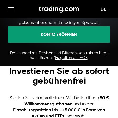
Machen Sie aus jedem Trade eine Punktlandung
Profitieren Sie von bestmöglichen Kursen bei allen
DE
Trades mit über 1.400 Finanzinstrumenten –
gebührenfrei und mit niedrigen Spreads.
KONTO ERÖFFNEN
Der Handel mit Devisen und Differenzkontrakten birgt
hohe Risiken. *
Es gelten die AGB
.
Investieren Sie ab sofort
gebührenfrei
50 €
Starten Sie sofort voll durch: Wir bieten Ihnen
Willkommensguthaben
und in der
Einzahlungsaktion
5.000 € in Form von
bis zu
Aktien und ETFs
Ihrer Wahl.