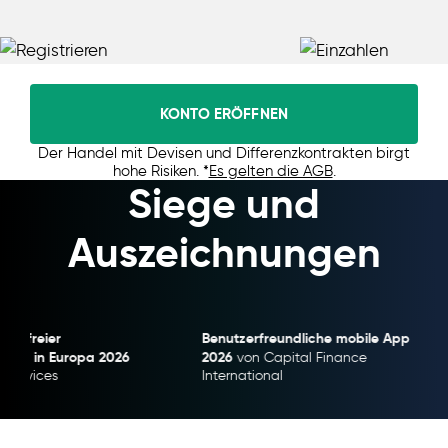
KONTO ERÖFFNEN
Der Handel mit Devisen und Differenzkontrakten birgt
hohe Risiken. *
Es gelten die AGB
.
Siege und
Auszeichnungen
Benutzerfreundliche mobile App
Broker mit
026
2026
2026
von Capital Finance
von C
International
Internation