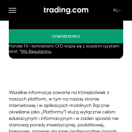
Handluj w trybie demo lub
PL
wejdź na rynek naprawdę.
OTWÓRZ KONTO
Handel FX i kontraktami CFD wiąże się z wysokim ryzykiem
strat. *
Wg Regulaminu
.
Wszelkie informacje zawarte na którejkolwiek z
naszych platform, w tym na naszej stronie
internetowej i w aplikacjach mobilnych (łącznie
określane jako „Platformy”) służą wyłącznie celom
edukacyjnym i informacyjnym i w żaden sposób nie
stanowią porady inwestycyjnej, podatkowej,
księgowej, prawnej ani innej profesjonalnej porady.