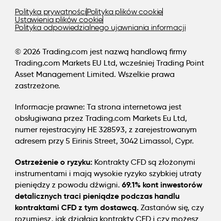
inwestorzy w przypadku utrzymywania pozycji
Polityka prywatności
Polityka plików cookie
otwartej przez noc. To, czy zarabiają, czy płacą
Ustawienia plików cookie
Polityka odpowiedzialnego ujawniania informacji
opłatę, zależy od kierunku ich pozycji i różnicy stóp
procentowych instrumentów, którymi handlują.
© 2026 Trading.com jest nazwą handlową firmy
Trading.com Markets EU Ltd, wcześniej Trading Point
OK
Asset Management Limited. Wszelkie prawa
zastrzeżone.
Informacje prawne:
Ta strona internetowa jest
obsługiwana przez Trading.com Markets Eu Ltd,
numer rejestracyjny HE 328593, z zarejestrowanym
adresem przy 5 Eirinis Street, 3042 Limassol, Cypr.
Ostrzeżenie o ryzyku:
Kontrakty CFD są złożonymi
instrumentami i mają wysokie ryzyko szybkiej utraty
69.1% kont inwestorów
pieniędzy z powodu dźwigni.
detalicznych traci pieniądze podczas handlu
kontraktami CFD z tym dostawcą.
Zastanów się, czy
rozumiesz, jak działają kontrakty CFD i czy możesz